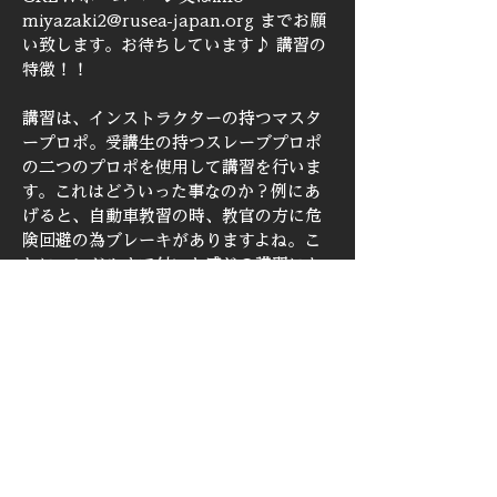
miyazaki2@rusea-japan.org までお願
い致します。お待ちしています♪ 講習の
特徴！！
講習は、インストラクターの持つマスタ
ープロポ。受講生の持つスレーブプロポ
の二つのプロポを使用して講習を行いま
す。これはどういった事なのか？例にあ
げると、自動車教習の時、教官の方に危
険回避の為ブレーキがありますよね。こ
れにハンドルまで付いた感じの講習にな
ります。受講生の方がたとえミスをして
もインストラクターがしっかりカバーし
てくれます。また、不得意なところは、
いちいち機体を下ろしたり、インストラ
クターにプロポを渡したりすることなく
しっかり練習をつむことができます。受
講生の方が安心して、確実に技能を修得
できる特別な講習スタイルです！