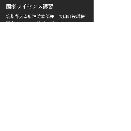
国家ライセンス講習
筑紫野大宰府消防本部様 久山町役場様
国家ライセンス講習を行いました
続きを読む
2025年12月3日
宮崎県治山林道協会 研修会
宮崎県治山林道協会 研修会
続きを読む